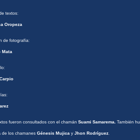
de textos:
na Oropeza
n de fotografía:
o Mata
lo:
 Carpio
fías:
arez
extos fueron consultados con el chamán
Suami Samarema.
También hu
a de los chamanes
Génesis Mujica
y
Jhon Rodríguez
.