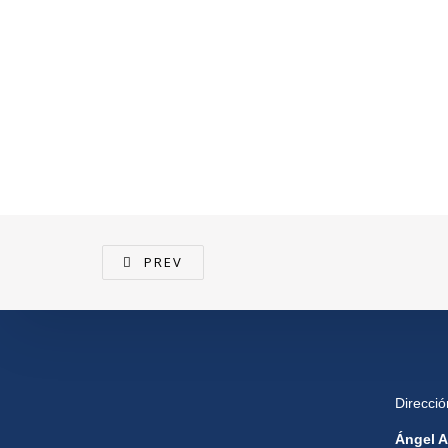
PREV
Direcci
Ángel A