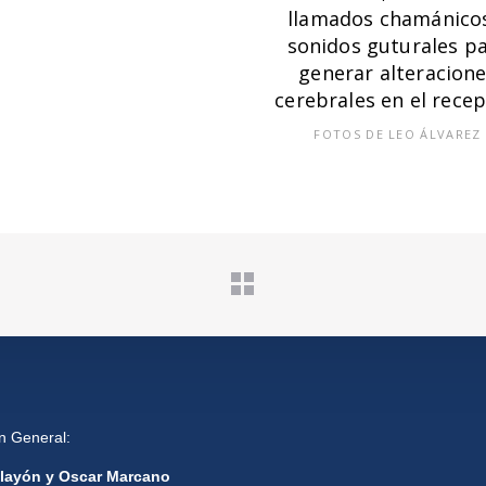
llamados chamánico
sonidos guturales p
generar alteracion
cerebrales en el recep
FOTOS DE LEO ÁLVAREZ
ón General:
layón y Oscar Marcano