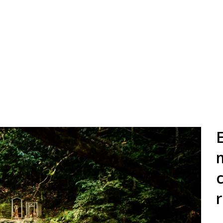
E
c
r