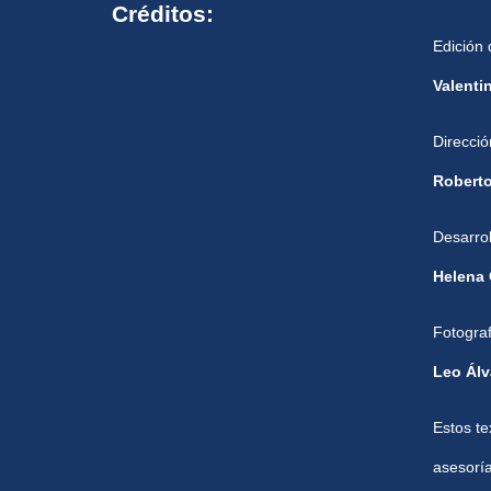
Créditos:
Edición 
Valenti
Direcció
Robert
Desarrol
Helena
Fotogra
Leo Álv
Estos t
asesorí