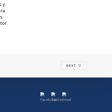
s y
ara
es
tor.
NEXT