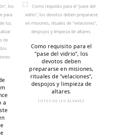
Como requisito para el
“pase del vidrio”, los
devotos deben
El cult
prepararse en misiones,
involuc
rituales de “velaciones”,
cotid
de
despojos y limpieza de
practica
um
altares.
es el “p
nce
el c
FOTOS DE LEO ÁLVAREZ
o a
camin
Este
guiado
en
de
FOTO
de